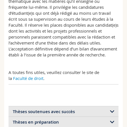
thématique avec les matières qu’il enseigne ou
Sciences et médecine
Collaborateurs
Webmail
fréquente lui-même. Il privilégie les candidatures
d’étudiant(e)s qui ont déjà rédigé au moins un travail
écrit sous sa supervision au cours de leurs études à la
Interfacultaire
Doctorants
Programme des cours
Faculté. Il réserve les places disponibles aux candidat(e)s
dont les activités et les projets professionnels et
MyUnifr
personnels paraissent compatibles avec la rédaction et
l’achèvement d’une thèse dans des délais utiles.
L’acceptation définitive dépend d’un bilan d’avancement
établi à l’issue de la première année de recherche.
A toutes fins utiles, veuillez consulter le site de
la
Faculté de droit
.
Thèses soutenues avec succès
Thèses en préparation
Par ordre chronologique de soutenance (titre de