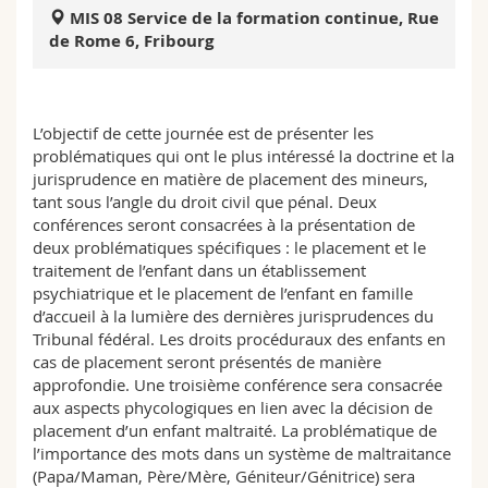
Sciences et médecine
Collaborateurs
Webmail
MIS 08 Service de la formation continue, Rue
de Rome 6, Fribourg
Interfacultaire
Doctorants
Programme des cours
L’objectif de cette journée est de présenter les
MyUnifr
problématiques qui ont le plus intéressé la doctrine et la
jurisprudence en matière de placement des mineurs,
tant sous l’angle du droit civil que pénal. Deux
conférences seront consacrées à la présentation de
deux problématiques spécifiques : le placement et le
traitement de l’enfant dans un établissement
psychiatrique et le placement de l’enfant en famille
d’accueil à la lumière des dernières jurisprudences du
Tribunal fédéral. Les droits procéduraux des enfants en
cas de placement seront présentés de manière
approfondie. Une troisième conférence sera consacrée
aux aspects phycologiques en lien avec la décision de
placement d’un enfant maltraité. La problématique de
l’importance des mots dans un système de maltraitance
(Papa/Maman, Père/Mère, Géniteur/Génitrice) sera