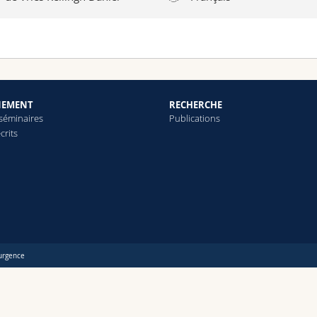
NEMENT
RECHERCHE
 séminaires
Publications
crits
urgence