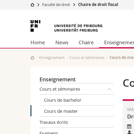
Faculté de droit
Chaire de droit fiscal
Université
Facultés
Université
Etudes
Théologie
de
Campus
Droit
Home
News
Chaire
Enseigneme
Recherche
Sciences é
Fribourg
Université
Lettres et
Formation continue
Sciences de
Enseignement
Cours et séminaires
Cours de ma
Sciences e
Interfacult
Enseignement
Co
Cours et séminaires
Cours de bachelor
MAS
Cours de master
Dr
Travaux écrits
Examens