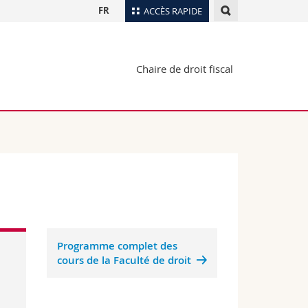
FR
ACCÈS RAPIDE
Annuaire du personnel
Chaire de droit fiscal
Plan d'accès
nts
Bibliothèques
Webmail
rs
Programme des cours
MyUnifr
Programme complet des
cours de la Faculté de droit