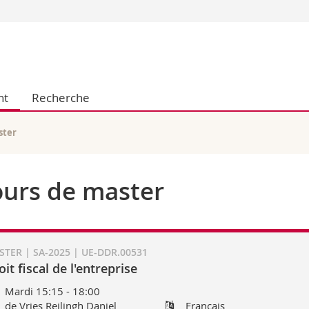
Vous êtes
Futurs étudia
Etudiants
nt
Recherche
conomiques et sociales et management
Médias
 sciences humaines
Chercheurs
 l'éducation et de la formation
Collaborateu
ster
t médecine
Doctorants
aire
urs de master
TER | SA-2025 | UE-DDR.00531
oit fiscal de l'entreprise
Mardi 15:15 - 18:00
de Vries Reilingh Daniel
Français