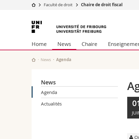
Faculté de droit
Chaire de droit fiscal
Université
Facultés
Université
Etudes
Théologie
de
Campus
Droit
Home
News
Chaire
Enseigneme
Recherche
Sciences é
Fribourg
Université
Lettres et
Formation continue
Sciences de
News
Agenda
Sciences e
Interfacult
News
A
Agenda
0
Actualités
JUI
Ou