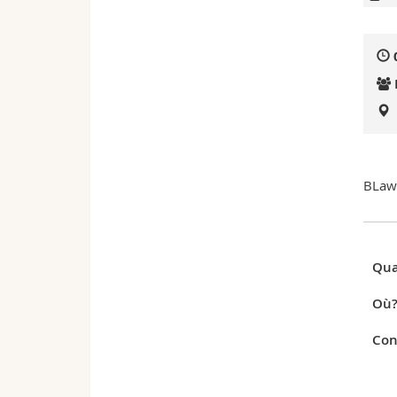
BLaw
Qua
Où
Con