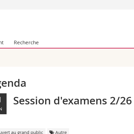
Vous êtes
Futurs étudia
Etudiants
nt
Recherche
conomiques et sociales et management
Médias
 sciences humaines
Chercheurs
 l'éducation et de la formation
Collaborateu
t médecine
Doctorants
aire
genda
Session d'examens 2/26
1
N
vert au grand public
Autre