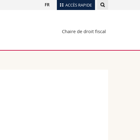
FR
ACCÈS RAPIDE
Annuaire du personnel
Chaire de droit fiscal
Plan d'accès
nts
Bibliothèques
Webmail
rs
Programme des cours
MyUnifr