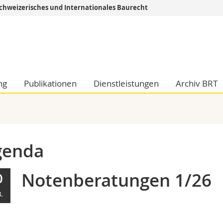
 Schweizerisches und Internationales Baurecht
Informationen 
k.
Studieninteressier
aftliche Fak.
Studierende
d Sozialwissenschaftliche Fak.
Medien
Fak.
Forschende
ng
Publikationen
Dienstleistungen
Archiv BRT
ungs- und Bildungswissenschaften
Mitarbeitende
 Med. Fak.
Doktorierende
genda
Notenberatungen 1/26
0
.