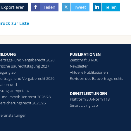
Exportieren
Teilen
Tweet
Teilen
rück zur Liste
BILDUNG
PUBLIKATIONEN
ertrags- und Vergaberecht 2028
Zeitschrift BR/DC
rische Baurechtstagung 2027
Newsletter
agung 26
Aktuelle Publikationen
ertrags- und Vergaberecht 2026
Revision des Bauvertragsrechts
ation und
lösungskompetenz
DIENSTLEISTUNGEN
 und Immobilienrecht 2026/28
Plattform SIA-Norm 118
ersicherungsrecht 2025/26
Smart Living Lab
e
Veranstaltungen