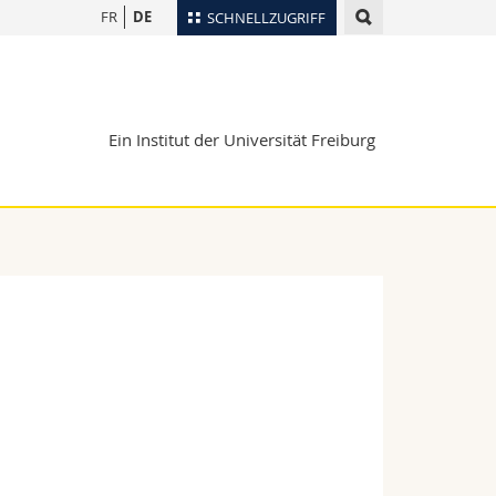
FR
DE
SCHNELLZUGRIFF
für
Personenverzeichnis
Ortsplan
te
Ein Institut der Universität Freiburg
Bibliotheken
Webmail
Vorlesungsverzeichnis
MyUnifr