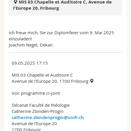
MIS 03 Chapelle et Auditoire C, Avenue de
Math.-Nat. und Med. Fak.
Mitarbeitende
Webmail
l'Europe 20, Fribourg
Interfakultär
Doktorierende
Vorlesungsverzeichnis
Ich freue mich, Sie zur Diplomfeier vom 9. Mai 2025
MyUnifr
einzuladen!
Joachim Negel, Dekan
09.05.2025 17:15
MIS 03 Chapelle et Auditoire C
Avenue de l'Europe 20, 1700 Fribourg
Voir programme ci-joint
Décanat Faculté de théologie
Catherine Zbinden-Progin
catherine.zbindenprogin@unifr.ch
Avenue de l'Europe 20
1700 Fribourg