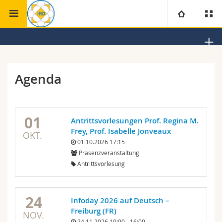
Theologische
Institut für das Studium der Religionen und
Universität
Fakultät
den interreligiösen Dialog
Fakultäten
Studium
Agenda
Informationen für
Campus
Theologische Fak.
01
Antrittsvorlesungen Prof. Regina M.
Forschung
Ressourcen
Rechtswissenschaftliche Fak.
Studieninteressierte
Frey, Prof. Isabelle Jonveaux
OKT.
01.10.2026 17:15
Universität
Wirtschafts- und Sozialwissenschaftliche Fak.
Studierende
Personenverzeichnis
Präsenzveranstaltung
Antrittsvorlesung
Weiterbildung
Philosophische Fak.
Medien
Ortsplan
24
Infoday 2026 auf Deutsch –
Fak. für Erziehungs- und Bildungswissenschaften
Forschende
Bibliotheken
Freiburg (FR)
NOV.
24.11.2026 10:00 - 16:00