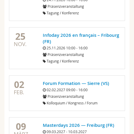
Math.-Nat. und Med. Fak.
Mitarbeitende
Webmail
Präsenzveranstaltung
Tagung / Konferenz
Interfakultär
Doktorierende
Vorlesungsverzeichnis
25
Infoday 2026 en français – Fribourg
MyUnifr
(FR)
NOV.
25.11.2026 10:00 - 16:00
Präsenzveranstaltung
Tagung / Konferenz
02
Forum Formation — Sierre (VS)
02.02.2027 09:00 - 16:00
FEB.
Präsenzveranstaltung
Kolloquium / Kongress / Forum
09
Masterdays 2026 — Freiburg (FR)
09.03.2027 - 10.03.2027