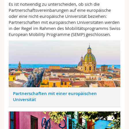
Math.-Nat. und Med. Fak.
Es ist notwendig zu unterscheiden, ob sich die
Mitarbeitende
Webmail
Partnerschaftsvereinbarungen auf eine europäische
oder eine nicht-europäische Universität beziehen:
Interfakultär
Doktorierende
Vorlesungsverzeichnis
Partnerschaften mit europäischen Universitäten werden
in der Regel im Rahmen des Mobilitätsprogramms Swiss
European Mobility Programme (SEMP) geschlossen.
MyUnifr
Partnerschaften mit einer europäischen
Universität