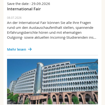
Math.-Nat. und Med. Fak.
Mitarbeitende
Save the date : 29.09.2026
Webmail
International Fair
Interfakultär
Doktorierende
Vorlesungsverzeichnis
08.07.2026
An der International Fair können Sie alle Ihre Fragen
rund um den Austauschaufenthalt stellen, spannende
MyUnifr
Erfahrungsberichte hören und mit ehemaligen
Outgoing- sowie aktuellen Incoming-Studierenden ins…
Mehr lesen