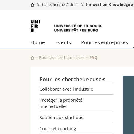
La recherche @Unifr
Innovation Knowledge an
Université
Facultés
Université
Etudes
Théologie
de
Campus
Droit
Home
Events
Pour les entreprises
Recherche
Sciences é
Fribourg
Université
Lettres et
Formation continue
Sciences de
Pour les chercheur·euse·s
FAQ
Sciences e
Interfacult
Pour les chercheur·euse·s
Collaborer avec l'industrie
Protéger la propriété
intellectuelle
Soutien aux start-ups
Cours et coaching