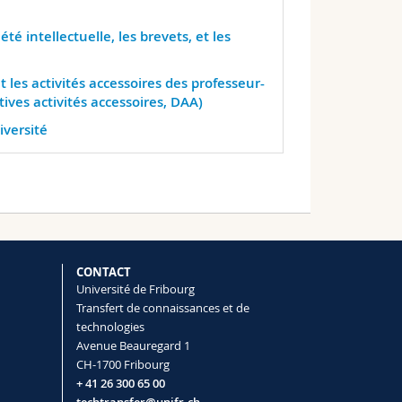
Knowledge Security
infographic
té intellectuelle, les brevets, et les
 les activités accessoires des professeur-
tives activités accessoires, DAA)
iversité
CONTACT
Université de Fribourg
Transfert de connaissances et de
technologies
Avenue Beauregard 1
CH-1700 Fribourg
+ 41 26 300 65 00
techtransfer@unifr.ch