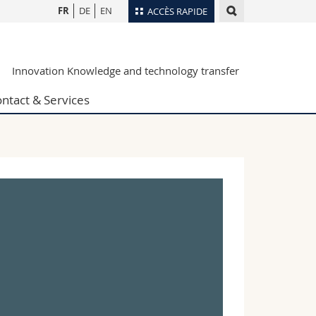
FR
DE
EN
ACCÈS RAPIDE
Annuaire du personnel
Innovation Knowledge and technology transfer
Plan d'accès
nts
Bibliothèques
ntact & Services
Webmail
rs
Programme des cours
MyUnifr