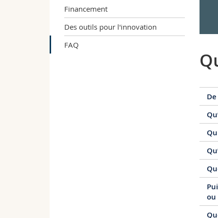
Financement
Des outils pour l'innovation
FAQ
Qu
De 
Qu’
Tou
Qui
L’o
com
Qu’
Les
emb
Que
Une
Sel
(ar
et 
Pui
Men
pro
ou 
les
ven
son
Que
Les