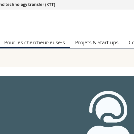
d technology transfer (KTT)
Vous êtes
Futurs étudia
Etudiants
Pour les chercheur·euse·s
Projets & Start-ups
Co
conomiques et sociales et management
Médias
 sciences humaines
Chercheurs
 l'éducation et de la formation
Collaborateu
t médecine
Doctorants
aire