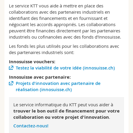
Sciences et médecine
Collaborateurs
Webmail
Le service KTT vous aide à mettre en place des
collaborations avec des partenaires industriels en
identifiant des financements et en fournissant et
Interfacultaire
Doctorants
Programme des cours
négociant les accords appropriés. Les collaborations
peuvent être financées directement par les partenaires
MyUnifr
industriels ou cofinancées avec des fonds d'Innosuisse.
Les fonds les plus utilisés pour les collaborations avec
des partenaires industriels sont:
Innosuisse vouchers:
Testez la viabilité de votre idée (innosuisse.ch)
Innosuisse avec partenaire:
Projets d'innovation avec partenaire de
réalisation (innosuisse.ch)
Le service informatique du KTT peut vous aider à
trouver le bon outil de financement pour votre
collaboration ou votre projet d'innovation
.
Contactez-nous!