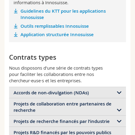
informations à Innosuisse.
Guidelines du KTT pour les applications
Innosuisse
Outils remplissables Innosuisse
Application structurée Innosuisse
Contrats types
Nous disposons d'une série de contrats types
pour faciliter les collaborations entre nos
chercheur·euse·s et les entreprises.
Accords de non-divulgation (NDAs)
Projets de collaboration entre partenaires de
Nous disposons d'un modèle standard d'accord de
recherche
non-divulgation si vous devez échanger des
informations confidentielles entre l'Université et un
Projets de recherche financés par l’industrie
Nous disposons d'un accord standard pour les
tiers (entreprise, institution publique ou une
projets de collaboration avec des partenaires
personne non employée par l'Université) et
Projets R&D financés par les pouvoirs publics
Nous disposons d'un accord standard pour les