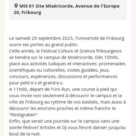
Sciences et médecine
Collaborateurs
Webmail
MIS 01 Site Miséricorde, Avenue de l'Europe
20, Fribourg
Interfacultaire
Doctorants
Programme des cours
MyUnifr
Le samedi 20 septembre 2025, l'Université de Fribourg
ouvre ses portes au grand public.
Cette année, le Festival Culture et Science fribourgeois
se tiendra sur le campus de Miséricorde. Dès 10h00,
place aux activités ludiques et interactives: promenades
scientifiques ou culturelles, visites guidées, jeux,
concours, expériences, discussions et performances
pour petit·e·s et grand·e·s.
A 11h00, départ de l'Uni Run, une course à pied qui
vous invite non seulement à découvrir le campus et la
ville de Fribourg au rythme de vos baskets, mais aussi à
découvrir les environs proches et même franchir le
"Röstigraben".
Enfin, que serait une journée sur le campus sans une
soirée festive? Artistes et DJ vous feront danser jusqu'au
bout de la nuit.