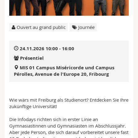
Sciences et médecine
Collaborateurs
Webmail
Interfacultaire
Doctorants
Programme des cours
Ouvert au grand public
Journée
MyUnifr
24.11.2026 10:00 - 16:00
Présentiel
MIS 01 Campus Miséricorde und Campus
Pérolles, Avenue de l'Europe 20, Fribourg
Wie wärs mit Freiburg als Studienort? Entdecken Sie Ihre
zukünftige Universität!
Die Infodays richten sich in erster Linie an
Gymnasiastinnen und Gymnasiasten im Abschlussjahr.
Aber jede Person, die sich darauf vorbereitet unsere fast