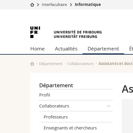
Interfacultaire
Informatique
Université
Facultés
Université
Etudes
Théologie
Campus
Droit
de
Recherche
Sciences é
Home
Actualités
Département
É
Université
Lettres et
Fribourg
Formation continue
Sciences de
Sciences e
Département
Collaborateurs
Assistants et doc
Interfacult
Département
As
Profil
Collaborateurs
Professeurs
Enseignants et chercheurs