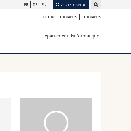
FR
DE
EN
ACCÈS RAPIDE
FUTURS ÉTUDIANTS
ETUDIANTS
Annuaire du personnel
Plan d'accès
nts
Département d'informatique
Bibliothèques
Webmail
rs
Programme des cours
MyUnifr