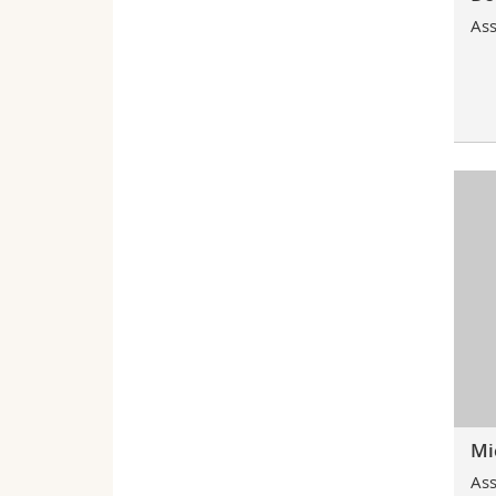
Ass
Mi
Ass