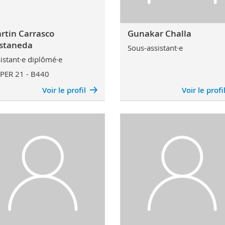
rtin Carrasco
Gunakar Challa
staneda
Sous-assistant·e
istant·e diplômé·e
PER 21 - B440
Voir le profil
Voir le profi