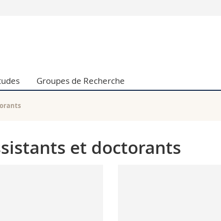
Vous êtes
Futurs étudia
Etudiants
conomiques et sociales et management
Médias
tudes
Groupes de Recherche
 sciences humaines
Chercheurs
 l'éducation et de la formation
Collaborateu
t médecine
Doctorants
torants
aire
sistants et doctorants