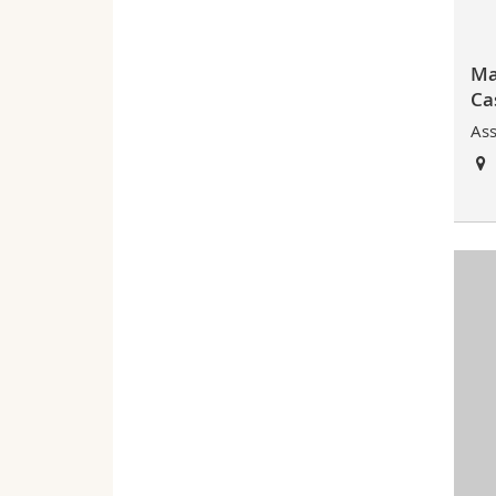
Ma
Ca
Ass