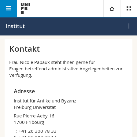
Philosophische Fakultät
Institut für Antike und Byzanz
Universität
Institut
Fakultäten
Studium
Kontakt
Informationen für
Campus
Theologische Fak.
Frau Nicole Papaux steht Ihnen gerne für
Fragen betreffend administrative Angelegenheiten zur
Forschung
Verfügung.
Ressourcen
Rechtswissenschaftliche Fak.
Studieninteressierte
Adresse
Universität
Wirtschafts- und Sozialwissenschaftliche Fak.
Studierende
Personenverzeichnis
Institut für Antike und Byzanz
Freiburg Universität
Weiterbildung
Philosophische Fak.
Medien
Ortsplan
Rue Pierre-Aeby 16
1700 Fribourg
Fak. für Erziehungs- und Bildungswissenschaften
Forschende
Bibliotheken
T: +41 26 300 78 33