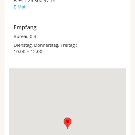
F: +41 26 300 97 14
Math.-Nat. und Med. Fak.
Mitarbeitende
Webmail
E-Mail
Interfakultär
Doktorierende
Vorlesungsverzeichnis
Empfang
Bureau 0.3
MyUnifr
Dienstag, Donnerstag, Freitag :
10:00 – 12:00