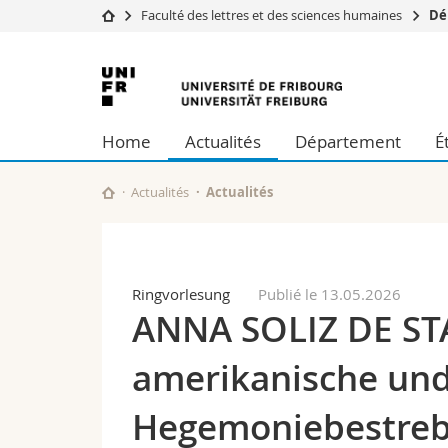
Faculté des lettres et des sciences humaines
Dé
Université
Facultés
Université
Etudes
Théologie
de
Campus
Droit
Home
Actualités
Département
É
Recherche
Sciences é
Fribourg
Université
Lettres et
Formation continue
Sciences de
Actualités
Actualités
Sciences e
Interfacult
Ringvorlesung
Publié le 13.05.2026
ANNA SOLIZ DE ST
amerikanische und
Hegemoniebestreb