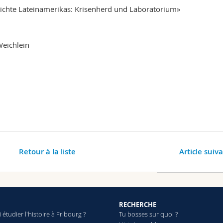
ichte Lateinamerikas: Krisenherd und Laboratorium»
Weichlein
Retour à la liste
Article suiv
RECHERCHE
étudier l'histoire à Fribourg ?
Tu bosses sur quoi ?