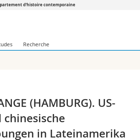
partement d'histoire contemporaine
Vous êtes
Futurs étudia
Etudiants
tudes
Recherche
conomiques et sociales et management
Médias
 sciences humaines
Chercheurs
 l'éducation et de la formation
Collaborateu
t médecine
Doctorants
aire
ANGE (HAMBURG). US-
 chinesische
ungen in Lateinamerika