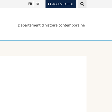
FR
DE
ACCÈS RAPIDE
Annuaire du personnel
Département d'histoire contemporaine
Plan d'accès
nts
Bibliothèques
Webmail
rs
Programme des cours
MyUnifr