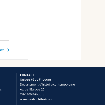
ant
CONTACT
Université de Fribourg
Département d'histoire contemporaine
ns
Av. de l'Europe 20
CH-1700 Fribourg
www.unifr.ch/histcont