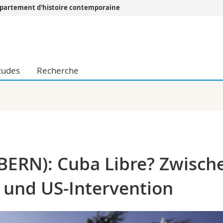
partement d'histoire contemporaine
Vous êtes
Futurs étudia
Etudiants
tudes
Recherche
conomiques et sociales et management
Médias
 sciences humaines
Chercheurs
 l'éducation et de la formation
Collaborateu
t médecine
Doctorants
aire
ERN): Cuba Libre? Zwisch
und US-Intervention