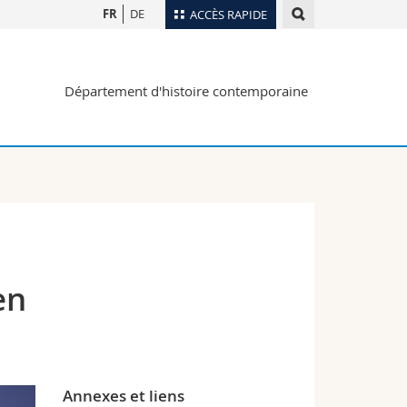
FR
DE
ACCÈS RAPIDE
Annuaire du personnel
Département d'histoire contemporaine
Plan d'accès
nts
Bibliothèques
Webmail
rs
Programme des cours
MyUnifr
en
Annexes et liens