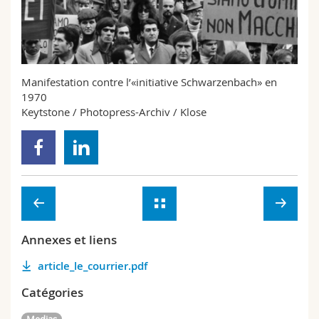
Sciences et médecine
Collaborateurs
Webmail
Interfacultaire
Doctorants
Programme des cours
Manifestation contre l’«initiative Schwarzenbach» en
MyUnifr
1970
Keytstone / Photopress-Archiv / Klose
Annexes et liens
article_le_courrier.pdf
Catégories