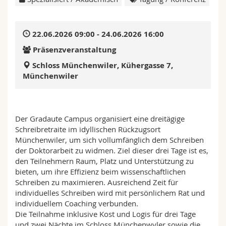
Math.-Nat. und Med. Fak.
Mitarbeitende
Webmail
22.06.2026 09:00 - 24.06.2026 16:00
Interfakultär
Doktorierende
Vorlesungsverzeichnis
Präsenzveranstaltung
MyUnifr
Schloss Münchenwiler, Küher­gasse 7,
München­wiler
Der Gradaute Campus organisiert eine dreitägige
Schreibretraite im idyllischen Rückzugsort
Münchenwiler, um sich vollumfänglich dem Schreiben
der Doktorarbeit zu widmen. Ziel dieser drei Tage ist es,
den Teilnehmern Raum, Platz und Unterstützung zu
bieten, um ihre Effizienz beim wissenschaftlichen
Schreiben zu maximieren. Ausreichend Zeit für
individuelles Schreiben wird mit persönlichem Rat und
individuellem Coaching verbunden.
Die Teilnahme inklusive Kost und Logis für drei Tage
und zwei Nächte im Schloss Münchenwyler sowie die