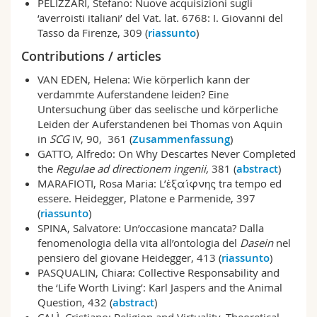
PELIZZARI, Stefano: Nuove acquisizioni sugli
Sciences et médecine
Collaborateurs
Webmail
‘averroisti italiani’ del Vat. lat. 6768: I. Giovanni del
Tasso da Firenze, 309 (
riassunto
)
Interfacultaire
Doctorants
Programme des cours
Contributions / articles
VAN EDEN, Helena: Wie körperlich kann der
MyUnifr
verdammte Auferstandene leiden? Eine
Untersuchung über das seelische und körperliche
Leiden der Auferstandenen bei Thomas von Aquin
in
SCG
IV, 90, 361 (
Zusammenfassung
)
GATTO, Alfredo: On Why Descartes Never Completed
the
Regulae ad directionem ingenii,
381 (
abstract
)
MARAFIOTI, Rosa Maria: L’ἐξαίφνης tra tempo ed
essere. Heidegger, Platone e Parmenide, 397
(
riassunto
)
SPINA, Salvatore: Un’occasione mancata? Dalla
fenomenologia della vita all’ontologia del
Dasein
nel
pensiero del giovane Heidegger, 413 (
riassunto
)
PASQUALIN, Chiara: Collective Responsability and
the ‘Life Worth Living’: Karl Jaspers and the Animal
Question, 432 (
abstract
)