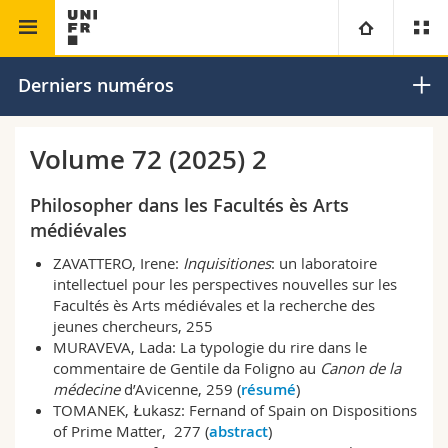
Faculté de
Revue philosophique et théologique de
Université
Derniers numéros
théologie
Fribourg
Facultés
Etudes
Volume 72 (2025) 2
Vous êtes
Campus
Théologie
Philosopher dans les Facultés ès Arts
médiévales
Recherche
Ressources
Droit
Futurs étudiants
ZAVATTERO, Irene:
Inquisitiones
: un laboratoire
intellectuel pour les perspectives nouvelles sur les
Université
Sciences économiques et sociales et management
Etudiants
Annuaire du personnel
Facultés ès Arts médiévales et la recherche des
jeunes chercheurs, 255
MURAVEVA, Lada: La typologie du rire dans le
Formation continue
Lettres et sciences humaines
Médias
Plan d'accès
commentaire de Gentile da Foligno au
Canon de la
médecine
d’Avicenne, 259 (
résumé
)
Sciences de l'éducation et de la formation
Chercheurs
Bibliothèques
TOMANEK, Łukasz: Fernand of Spain on Dispositions
of Prime Matter, 277 (
abstract
)