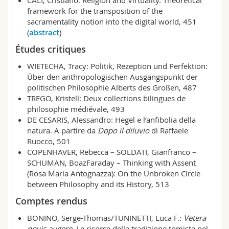
CALÌ, Cristiano: Religion and Virtuality. Theoretical
framework for the transposition of the
sacramentality notion into the digital world, 451
(
abstract
)
Études critiques
WIETECHA, Tracy: Politik, Rezeption und Perfektion:
Über den anthropologischen Ausgangspunkt der
politischen Philosophie Alberts des Großen, 487
TREGO, Kristell: Deux collections bilingues de
philosophie médiévale, 493
DE CESARIS, Alessandro: Hegel e l’anfibolia della
natura. A partire da
Dopo il diluvio
di Raffaele
Ruocco, 501
COPENHAVER, Rebecca – SOLDATI, Gianfranco –
SCHUMAN, BoazFaraday – Thinking with Assent
(Rosa Maria Antognazza): On the Unbroken Circle
between Philosophy and its History, 513
Comptes rendus
BONINO, Serge-Thomas/TUNINETTI, Luca F.:
Vetera
novis augere
. Le risorse della tradizione tomista nel