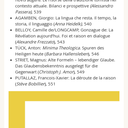
contesto attuale. Bilanci e prospettive
(Alessandro
Passera)
,
539
AGAMBEN, Giorgio: La lingua che resta. Il tempo, la
storia, il linguaggio (
Anna Heidelk)
, 540
BELLOY, Camille de/LONGCAMP, Gonzague de: La
Révélation aujourd’hui. Foi et raison en dialogue
(
Alexandre Frezzato
), 543
TÜCK, Anton:
Minima Theologica
. Spuren des
Heiligen heute (
Barbara Hallensleben
), 546
STRIET, Magnus: Alte Formeln – lebendiger Glaube.
Das Glaubens­bekenntnis ausgelegt für die
Gegenwart (
Christoph J. Amor
), 549
PUTALLAZ, Francois-Xavier: La déroute de la raison
(
Stève Bobillier
), 551