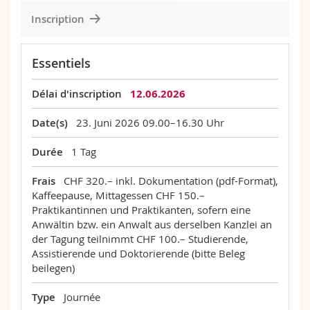
Inscription
Date(s)
23.06.2026
de 09:00 à 16:30
Universität Freiburg, Miséricorde
Essentiels
Délai d'inscription
12.06.2026
Date(s)
23. Juni 2026
09.00–16.30 Uhr
Durée
1 Tag
Frais
CHF 320.– inkl. Dokumentation (pdf-Format),
Kaffeepause, Mittagessen
CHF 150.–
Praktikantinnen und Praktikanten, sofern eine
Anwältin bzw. ein Anwalt aus derselben Kanzlei an
der Tagung teilnimmt
CHF 100.– Studierende,
Assistierende und Doktorierende (bitte Beleg
beilegen)
Type
Journée