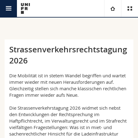
Service de la formation continue
Université
Facultés
Etudes
Strassenverkehrsrechtstagung
2026
Vous êtes
Campus
Théologie
Recherche
Die Mobilität ist in stetem Wandel begriffen und wartet
Ressources
Droit
Futurs étudiants
immer wieder mit neuen Herausforderungen auf.
Gleichzeitig stellen sich manche klassischen rechtlichen
Université
Sciences économiques et sociales et management
Etudiants
Annuaire du personnel
Fragen immer wieder aufs Neue.
Die Strassenverkehrstagung 2026 widmet sich nebst
Formation continue
Lettres et sciences humaines
Médias
Plan d'accès
den Entwicklungen der Rechtsprechung im
Haftpflichtrecht, im Verwaltungsrecht und im Strafrecht
Sciences de l'éducation et de la formation
Chercheurs
Bibliothèques
vielfältigen Fragestellungen: Was ist in miet- und
sachenrechtlicher Hinsicht für die Ladeinfrastruktur