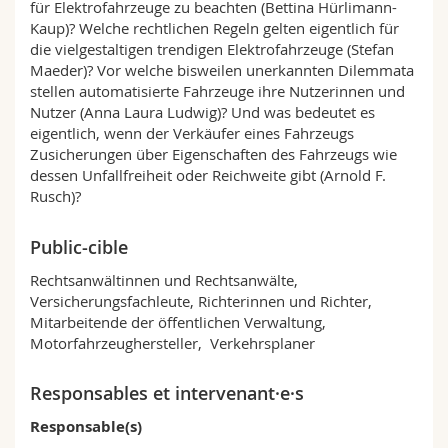
für Elektrofahrzeuge zu beachten (Bettina Hürlimann-
Sciences et médecine
Collaborateurs
Webmail
Kaup)? Welche rechtlichen Regeln gelten eigentlich für
die vielgestaltigen trendigen Elektrofahrzeuge (Stefan
Interfacultaire
Doctorants
Programme des cours
Maeder)? Vor welche bisweilen unerkannten Dilemmata
stellen automatisierte Fahrzeuge ihre Nutzerinnen und
Nutzer (Anna Laura Ludwig)? Und was bedeutet es
MyUnifr
eigentlich, wenn der Verkäufer eines Fahrzeugs
Zusicherungen über Eigenschaften des Fahrzeugs wie
dessen Unfallfreiheit oder Reichweite gibt (Arnold F.
Rusch)?
Public-cible
Rechtsanwältinnen und Rechtsanwälte,
Versicherungsfachleute, Richterinnen und Richter,
Mitarbeitende der öffentlichen Verwaltung,
Motorfahrzeughersteller, Verkehrsplaner
Responsables et intervenant·e·s
Responsable(s)