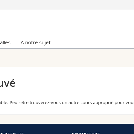
Vous êtes
Futurs étudia
Etudiants
alles
A notre sujet
conomiques et sociales et management
Médias
 sciences humaines
Chercheurs
 l'éducation et de la formation
Collaborateu
t médecine
Doctorants
aire
uvé
nible. Peut-être trouverez-vous un autre cours approprié pour vo