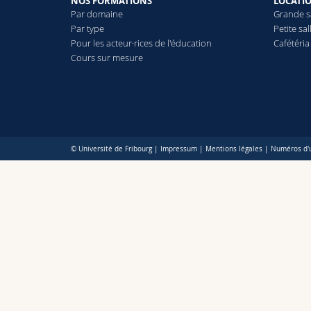
NOS FORMATIONS
LOCATIO
Par domaine
Grande s
Par type
Petite sal
Pour les acteur·rices de l'éducation
Cafétéria
Cours sur mesure
© Université de Fribourg |
Impressum
|
Mentions légales
|
Numéros d'