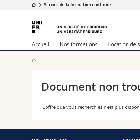
Service de la formation continue
Université
Facultés
Université
Etudes
Théologie
de
Campus
Droit
Accueil
Nos formations
Location de s
Recherche
Sciences é
Fribourg
Université
Lettres et
Formation continue
Sciences de
Sciences e
Interfacult
Document non tro
L’offre que vous recherchiez n’est plus dispo