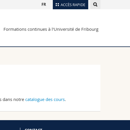
FR
ACCÈS RAPIDE
Annuaire du personnel
Formations continues à l'Université de Fribourg
Plan d'accès
nts
Bibliothèques
Webmail
rs
Programme des cours
MyUnifr
us dans notre
catalogue des cours
.