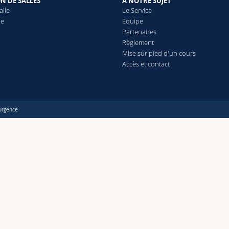
N DE SALLES
A NOTRE SUJET
alle
Le Service
le
Equipe
Partenaires
Règlement
Mise sur pied d'un cours
Accès et contact
urgence