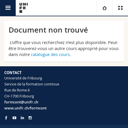
Service de la formation continue
Université
Document non trouvé
Facultés
Etudes
L’offre que vous recherchiez n’est plus disponible. Peut-
être trouverez-vous un autre cours approprié pour vous
dans notre
catalogue des cours
.
Vous êtes
Campus
Théologie
Recherche
Ressources
Droit
Futurs étudiants
CONTACT
Université de Fribourg
Service de la formation continue
Université
Sciences économiques et sociales et management
Etudiants
Annuaire du personnel
Rue de Rome 6
CH-1700 Fribourg
Formation continue
Lettres et sciences humaines
Médias
Plan d'accès
formcont@unifr.ch
www.unifr.ch/formcont
Sciences de l'éducation et de la formation
Chercheurs
Bibliothèques