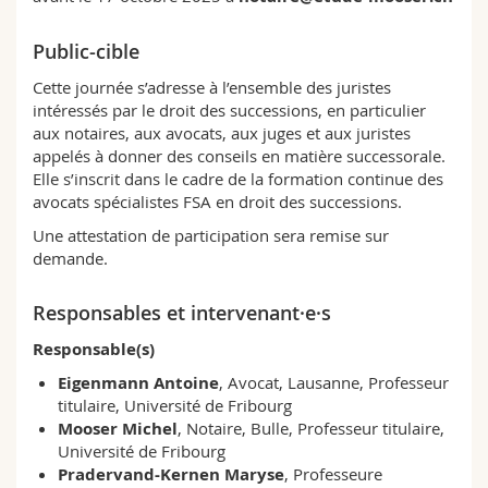
Sciences et médecine
Collaborateurs
Webmail
Public-cible
Interfacultaire
Doctorants
Programme des cours
Cette journée s’adresse à l’ensemble des juristes
intéressés par le droit des successions, en particulier
aux notaires, aux avocats, aux juges et aux juristes
MyUnifr
appelés à donner des conseils en matière successorale.
Elle s’inscrit dans le cadre de la formation continue des
avocats spécialistes FSA en droit des successions.
Une attestation de participation sera remise sur
demande.
Responsables et intervenant·e·s
Responsable(s)
Eigenmann Antoine
, Avocat, Lausanne, Professeur
titulaire, Université de Fribourg
Mooser Michel
, Notaire, Bulle, Professeur titulaire,
Université de Fribourg
Pradervand-Kernen Maryse
, Professeure