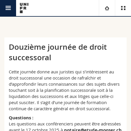
Service de la formation continue
Université
Facultés
Etudes
Douzième journée de droit
successoral
Vous êtes
Campus
Théologie
Recherche
Cette journée donne aux juristes qui s’intéressent au
Ressources
Droit
Futurs étudiants
droit successoral une occasion de rafraîchir et
d’approfondir leurs connaissances sur des sujets divers
Université
Sciences économiques et sociales et management
Etudiants
Annuaire du personnel
touchant soit à la planification successorale soit à la
liquidation des successions et aux litiges que celle-ci
peut susciter. Il s’agit d’une journée de formation
Formation continue
Lettres et sciences humaines
Médias
Plan d'accès
continue de caractère général en droit successoral.
Questions :
Sciences de l'éducation et de la formation
Chercheurs
Bibliothèques
Les questions aux conférenciers peuvent être adressées
avant le 17 octobre 2025 à
notaire@etude-mooser.ch