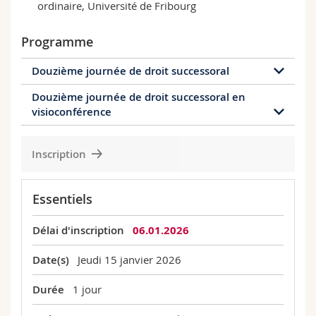
ordinaire, Université de Fribourg
Programme
Douzième journée de droit successoral
Douzième journée de droit successoral en
visioconférence
Date(s)
15.01.2026
de 09:30 à 15:30
Inscription
Date(s)
15.01.2026
de 09:30 à 15:30
Essentiels
Délai d'inscription
06.01.2026
Date(s)
Jeudi 15 janvier 2026
Durée
1 jour