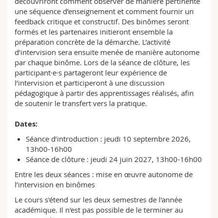
découvriront comment observer de manière pertinente
Science and Medicine
Employees
Webmail
une séquence d’enseignement et comment fournir un
feedback critique et constructif. Des binômes seront
formés et les partenaires initieront ensemble la
Interfaculty
PhD students
Course catalogue
préparation concrète de la démarche. L’activité
d’intervision sera ensuite menée de manière autonome
MyUnifr
par chaque binôme. Lors de la séance de clôture, les
participant·e·s partageront leur expérience de
l’intervision et participeront à une discussion
pédagogique à partir des apprentissages réalisés, afin
de soutenir le transfert vers la pratique.
Dates:
Séance d’introduction : jeudi 10 septembre 2026,
13h00-16h00
Séance de clôture : jeudi 24 juin 2027, 13h00-16h00
Entre les deux séances : mise en œuvre autonome de
l’intervision en binômes
Le cours s'étend sur les deux semestres de l'année
académique. Il n'est pas possible de le terminer au