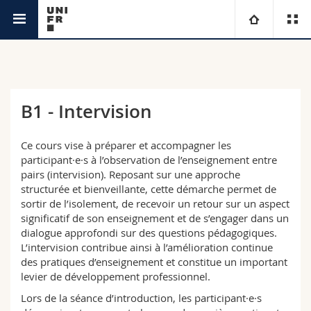
Continuing Education Service
University
Faculties
Studies
B1 - Intervision
You are
Campus
Theology
Ce cours vise à préparer et accompagner les
participant·e·s à l’observation de l’enseignement entre
Research
Ressources
Law
Prospective students
pairs (intervision). Reposant sur une approche
structurée et bienveillante, cette démarche permet de
sortir de l’isolement, de recevoir un retour sur un aspect
University
Management, Economics and Social sciences
Students
Directory
significatif de son enseignement et de s’engager dans un
dialogue approfondi sur des questions pédagogiques.
Continuing education
Humanities
Medias
Maps/Orientation
L’intervision contribue ainsi à l’amélioration continue
des pratiques d’enseignement et constitue un important
levier de développement professionnel.
Education
Researchers
Libraries
Lors de la séance d’introduction, les participant·e·s