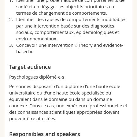
Science and Medicine
Employees
Webmail
santé et en dégager les objectifs prioritaires en
termes de changement de comportements.
Identifier des causes de comportements modifiables
Interfaculty
PhD students
Course catalogue
par une intervention basée sur des diagnostics
sociaux, comportementaux, épidémiologiques et
MyUnifr
environnementaux.
Concevoir une intervention « Theory and evidence-
based ».
Target audience
Psychologues diplômé-e-s
Personnes disposant d’un diplôme d’une haute école
universitaire ou d’une haute école spécialisée ou
équivalent dans le domaine ou dans un domaine
connexe. Dans ce cas, une expérience professionnelle et
des connaissances scientifiques appropriées doivent
pouvoir être attestées.
Responsibles and speakers