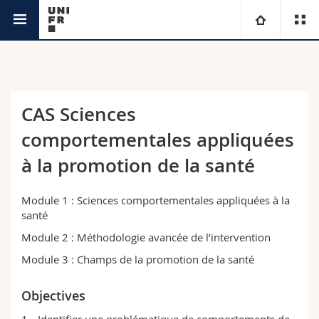
Continuing Education Service
University
Faculties
Studies
CAS Sciences
comportementales appliquées
You are
Campus
Theology
à la promotion de la santé
Research
Ressources
Law
Prospective students
Module 1 : Sciences comportementales appliquées à la
University
Management, Economics and Social sciences
Students
Directory
santé
Module 2 : Méthodologie avancée de l’intervention
Continuing education
Humanities
Medias
Maps/Orientation
Module 3 : Champs de la promotion de la santé
Education
Researchers
Libraries
Objectives
Identifier une problématique de comportements de