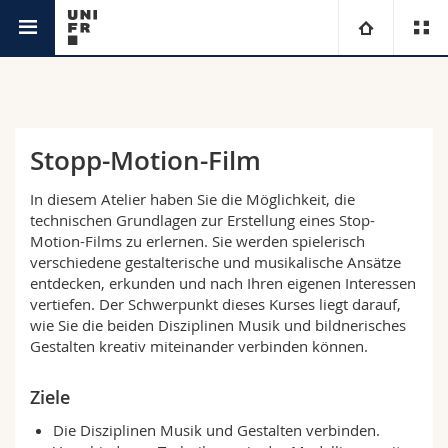
Weiterbildungsstelle
Universität
Fakultäten
Studium
Stopp-Motion-Film
Informationen für
Campus
Theologische Fak.
In diesem Atelier haben Sie die Möglichkeit, die
technischen Grundlagen zur Erstellung eines Stop-
Motion-Films zu erlernen. Sie werden spielerisch
Forschung
Ressourcen
Rechtswissenschaftliche Fak.
Studieninteressierte
verschiedene gestalterische und musikalische Ansätze
entdecken, erkunden und nach Ihren eigenen Interessen
Universität
Wirtschafts- und Sozialwissenschaftliche Fak.
Studierende
Personenverzeichnis
vertiefen. Der Schwerpunkt dieses Kurses liegt darauf,
wie Sie die beiden Disziplinen Musik und bildnerisches
Gestalten kreativ miteinander verbinden können.
Weiterbildung
Philosophische Fak.
Medien
Ortsplan
Ziele
Fak. für Erziehungs- und Bildungswissenschaften
Forschende
Bibliotheken
Die Disziplinen Musik und Gestalten verbinden.