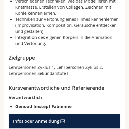
Verschiedenen Techniken, wie das Modellieren mit
Math.-Nat. und Med. Fak.
Mitarbeitende
Webmail
Knetmasse, Erstellen von Collagen, Zeichnen mit
Kohle kennenlernen.
Techniken zur Vertonung eines Filmes kennenlernen
Interfakultär
Doktorierende
Vorlesungsverzeichnis
(Improvisation, Komposition, Geräusche entdecken
und gestalten)
MyUnifr
Integration des eigenen Körpers in die Animation
und Vertonung.
Zielgruppe
Lehrpersonen Zyklus 1, Lehrpersonen Zyklus 2,
Lehrpersonen Sekundarstufe I
Kursverantwortliche und Referierende
Verantwortlich
Genoud Imstepf Fabienne
Infos oder Anmeldung