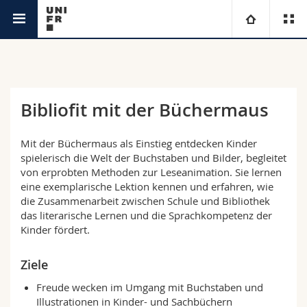
Weiterbildungsstelle
Universität
Fakultäten
Studium
Bibliofit mit der Büchermaus
Informationen für
Campus
Theologische Fak.
Mit der Büchermaus als Einstieg entdecken Kinder
spielerisch die Welt der Buchstaben und Bilder, begleitet
Forschung
Ressourcen
Rechtswissenschaftliche Fak.
Studieninteressierte
von erprobten Methoden zur Leseanimation. Sie lernen
eine exemplarische Lektion kennen und erfahren, wie
die Zusammenarbeit zwischen Schule und Bibliothek
Universität
Wirtschafts- und Sozialwissenschaftliche Fak.
Studierende
Personenverzeichnis
das literarische Lernen und die Sprachkompetenz der
Kinder fördert.
Weiterbildung
Philosophische Fak.
Medien
Ortsplan
Ziele
Fak. für Erziehungs- und Bildungswissenschaften
Forschende
Bibliotheken
Freude wecken im Umgang mit Buchstaben und
Illustrationen in Kinder- und Sachbüchern