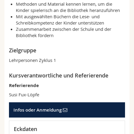
Methoden und Material kennen lernen, um die
Math.-Nat. und Med. Fak.
Mitarbeitende
Webmail
Kinder spielerisch an die Bibliothek heranzuführen
Mit ausgewählten Büchern die Lese- und
Interfakultär
Doktorierende
Vorlesungsverzeichnis
Schreibkompetenz der Kinder unterstützen
Zusammenarbeit zwischen der Schule und der
Bibliothek fördern
MyUnifr
Zielgruppe
Lehrpersonen Zyklus 1
Kursverantwortliche und Referierende
Referierende
Susi Fux-Löpfe
Infos oder Anmeldung
Eckdaten