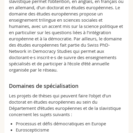
slavistique permet l’obtention, en anglais, en français ou
Sciences et médecine
Collaborateurs
Webmail
en allemand, d’un doctorat en études européennes. Le
domaine des études européennes propose un
enseignement trilingue en sciences sociales et
Interfacultaire
Doctorants
Programme des cours
humaines, avec un accent mis sur la science politique et
en particulier sur les questions liées à l’intégration
MyUnifr
européenne et à la démocratie. Par ailleurs, le domaine
des études européennes fait partie du Swiss PhD-
Network in Democracy Studies qui permet aux
doctorant·e·s inscrit·e·s de suivre des enseignements
spécialisés et de participer à l’école d’été annuelle
organisée par le réseau.
Domaines de spécialisation
Les projets de thèses qui peuvent faire l'objet d’un
doctorat en études européennes au sein du
Département d’études européennes et de la slavistique
concernent les sujets suivants :
Processus et défis démocratiques en Europe
Euroscepticisme