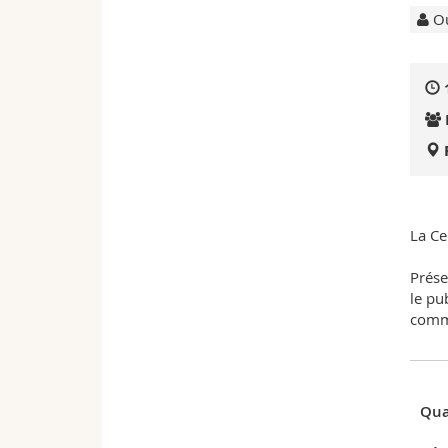
Ou
La Ce
Prése
le pu
commu
Qua