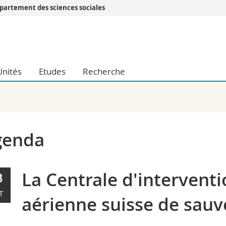
partement des sciences sociales
Vous êtes
Futurs étudia
Etudiants
Unités
Etudes
Recherche
conomiques et sociales et management
Médias
 sciences humaines
Chercheurs
 l'éducation et de la formation
Collaborateu
t médecine
Doctorants
aire
genda
La Centrale d'interventi
3
T
aérienne suisse de sauv