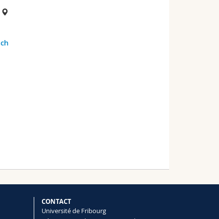
g
.ch
CONTACT
Université de Fribourg