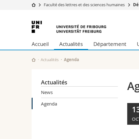
Faculté des lettres et des sciences humaines
Dé
Université
Facultés
Université
Etudes
Théologie
de
Campus
Droit
Accueil
Actualités
Département
Recherche
Sciences é
Fribourg
Université
Lettres et
Formation continue
Sciences de
Actualités
Agenda
Sciences e
Interfacult
Actualités
A
News
Agenda
1
OC