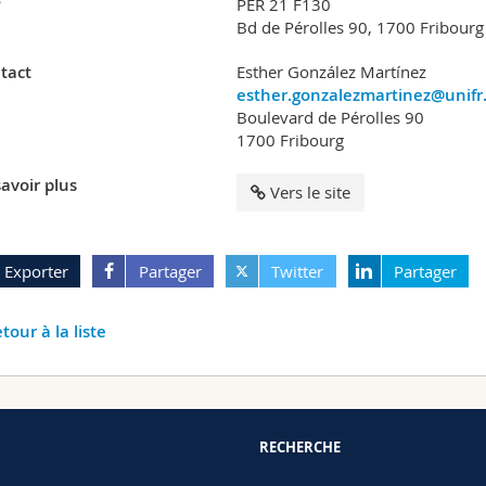
?
PER 21 F130
Bd de Pérolles 90, 1700 Fribour
tact
Esther González Martínez
esther.gonzalezmartinez@unifr
Boulevard de Pérolles 90
1700 Fribourg
avoir plus
Vers le site
Exporter
Partager
Twitter
Partager
tour à la liste
RECHERCHE