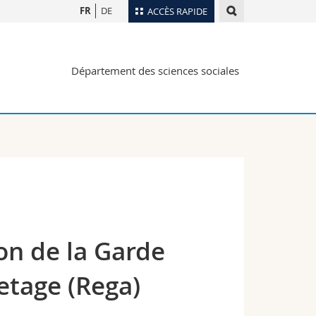
FR
DE
ACCÈS RAPIDE
Annuaire du personnel
Département des sciences sociales
Plan d'accès
nts
Bibliothèques
Webmail
rs
Programme des cours
MyUnifr
on de la Garde
etage (Rega)