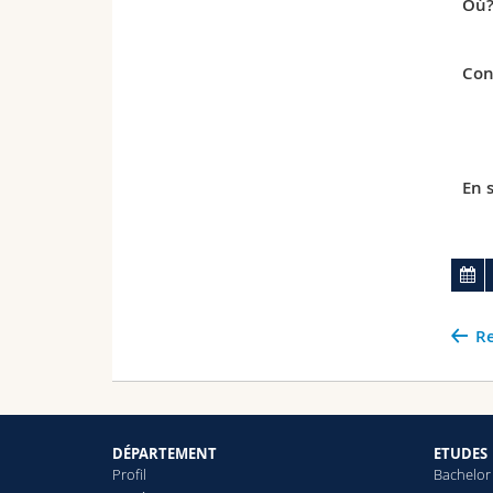
Où
Con
En s
Re
DÉPARTEMENT
ETUDES
Profil
Bachelor