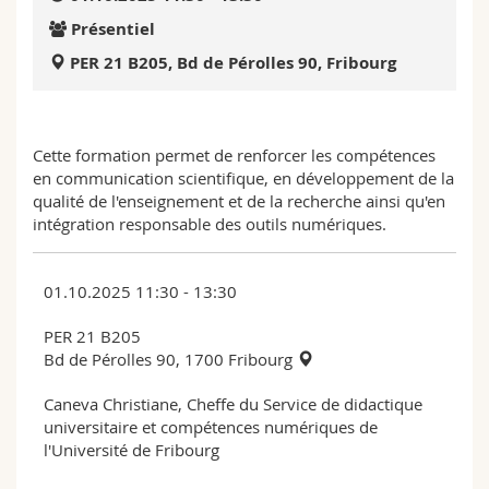
Sciences et médecine
Collaborateurs
Webmail
Présentiel
PER 21 B205, Bd de Pérolles 90, Fribourg
Interfacultaire
Doctorants
Programme des cours
MyUnifr
Cette formation permet de renforcer les compétences
en communication scientifique, en développement de la
qualité de l'enseignement et de la recherche ainsi qu'en
intégration responsable des outils numériques.
01.10.2025 11:30 - 13:30
PER 21 B205
Bd de Pérolles 90, 1700 Fribourg
Caneva Christiane, Cheffe du Service de didactique
universitaire et compétences numériques de
l'Université de Fribourg