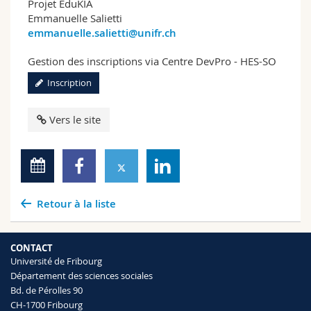
Projet EduKIA
Emmanuelle Salietti
emmanuelle.salietti@unifr.ch
Gestion des inscriptions via Centre DevPro - HES-SO
Inscription
Vers le site
Retour à la liste
CONTACT
Université de Fribourg
Département des sciences sociales
Bd. de Pérolles 90
CH-1700 Fribourg