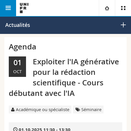
Faculté des lettres et des
Département des sciences
Université
Actualités
sciences humaines
sociales
Facultés
Etudes
Agenda
Vous êtes
Campus
Théologie
Exploiter l'IA générative
01
pour la rédaction
OCT
Recherche
Ressources
Droit
Futurs étudiants
scientifique - Cours
Université
Sciences économiques et sociales et management
Etudiants
Annuaire du personnel
débutant avec l'IA
Formation continue
Lettres et sciences humaines
Médias
Plan d'accès
Académique ou spécialiste
Séminaire
Sciences de l'éducation et de la formation
Chercheurs
Bibliothèques
01.10.2025 11:30 - 13:30