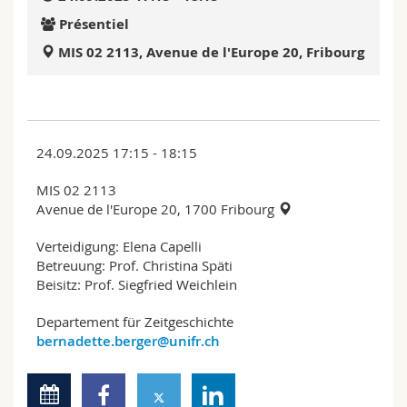
Sciences et médecine
Collaborateurs
Webmail
Présentiel
MIS 02 2113, Avenue de l'Europe 20, Fribourg
Interfacultaire
Doctorants
Programme des cours
MyUnifr
24.09.2025 17:15 - 18:15
MIS 02 2113
Avenue de l'Europe 20, 1700 Fribourg
Verteidigung: Elena Capelli
Betreuung: Prof. Christina Späti
Beisitz: Prof. Siegfried Weichlein
Departement für Zeitgeschichte
bernadette.berger@unifr.ch