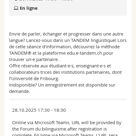
Sciences et médecine
Collaborateurs
Webmail
En ligne
Interfacultaire
Doctorants
Programme des cours
Envie de parler, échanger et progresser dans une autre
MyUnifr
langue? Lancez-vous dans un TANDEM linguistique! Lors
de cette séance d’information, découvrez la méthode
TANDEM® et la plateforme edu.e-tandem.ch pour
trouver un·e partenaire.
Offre réservée aux étudiant·e·s, enseignant·e·s et
collaborateurs·trices des institutions partenaires, dont
l’Université de Fribourg.
Indisponible? Un enregistrement est disponible sur
demande.
28.10.2025 17:30 - 18:30
Online via Microsoft Teams. URL will be provided by
the Forum du bilinguisme after registration is
complete. En ligne via Microsoft Teams. L'URL sera