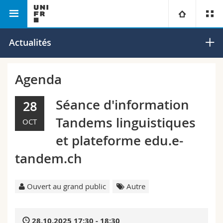
Faculté des lettres et des
Département des sciences
Université
Actualités
sciences humaines
sociales
Facultés
Etudes
Agenda
Vous êtes
Campus
Théologie
Séance d'information
28
Tandems linguistiques
OCT
Recherche
Ressources
Droit
Futurs étudiants
et plateforme edu.e-
Université
Sciences économiques et sociales et management
Etudiants
Annuaire du personnel
tandem.ch
Formation continue
Lettres et sciences humaines
Médias
Plan d'accès
Ouvert au grand public
Autre
Sciences de l'éducation et de la formation
Chercheurs
Bibliothèques
28.10.2025 17:30 - 18:30