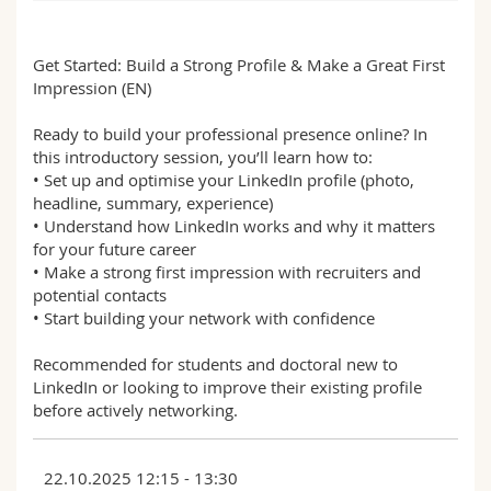
Sciences et médecine
Collaborateurs
Webmail
Get Started: Build a Strong Profile & Make a Great First
Interfacultaire
Doctorants
Programme des cours
Impression (EN)
Ready to build your professional presence online? In
MyUnifr
this introductory session, you’ll learn how to:
• Set up and optimise your LinkedIn profile (photo,
headline, summary, experience)
• Understand how LinkedIn works and why it matters
for your future career
• Make a strong first impression with recruiters and
potential contacts
• Start building your network with confidence
Recommended for students and doctoral new to
LinkedIn or looking to improve their existing profile
before actively networking.
22.10.2025 12:15 - 13:30