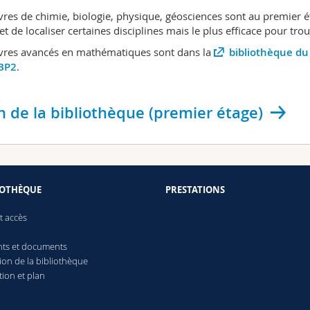
ivres de chimie, biologie, physique, géosciences sont au premier é
t de localiser certaines disciplines mais le plus efficace pour trouv
ivres avancés en mathématiques sont dans la
bibliothèque d
BP2
.
n de la bibliothèque (premier étage)
IOTHÈQUE
PRESTATIONS
t accès
ts et documents
on de la bibliothèque
ation et plan