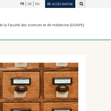
FR
DE
EN
ACCÈS RAPIDE
Annuaire du personnel
de la Faculté des sciences et de médecine (DOKPE)
Plan d'accès
nts
Bibliothèques
Webmail
rs
Programme des cours
MyUnifr