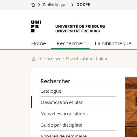
Bibliothèques
DOKPE
Université
Facultés
Université
Etudes
Théologie
de
Campus
Droit
Home
Rechercher
La bibliothèque
Recherche
Sciences é
Fribourg
Université
Lettres et
Formation continue
Sciences de
Rechercher
Classification et plan
Sciences e
Interfacult
Rechercher
Catalogue
Classification et plan
Nouvelles acquisitions
Guide par discipline
Appareil de séminaire