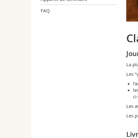
FAQ
Cl
Jou
La pl
Les "
l'
le
ci
Les a
Les p
Liv