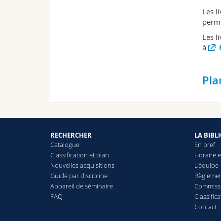
Les l
perme
Les l
à
Pla
RECHERCHER
LA BIBL
Catalogue
En bref
Classification et plan
Horaire e
Nouvelles acquisitions
L'équipe
Guide par discipline
Règlemen
Appareil de séminaire
Commissi
FAQ
Classific
Contact