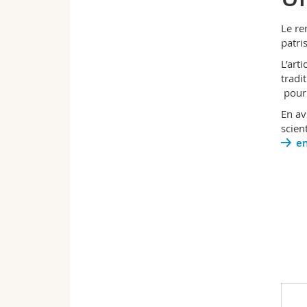
Le re
patri
L’art
tradi
pourr
En av
scient
en