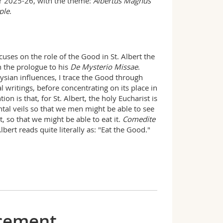
or 2025-26, with the theme:
Albertus Magnus
ple
.
uses on the role of the Good in St. Albert the
in the prologue to his
De Mysterio Missae
.
nysian influences, I trace the Good through
l writings, before concentrating on its place in
n is that, for St. Albert, the holy Eucharist is
al veils so that we men might be able to see
, so that we might be able to eat it.
Comedite
lbert reads quite literally as: "Eat the Good."
rcement