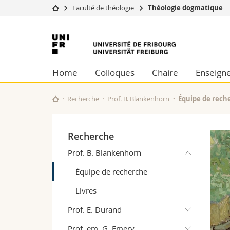
Faculté de théologie
Théologie dogmatique
Université
Facultés
Université
Etudes
Théologie
de
Campus
Droit
Home
Colloques
Chaire
Enseign
Recherche
Sciences é
Fribourg
Université
Lettres et
Formation continue
Sciences de
Recherche
Prof. B. Blankenhorn
Équipe de rech
Sciences e
Interfacult
Recherche
Prof. B. Blankenhorn
Équipe de recherche
Livres
Prof. E. Durand
Prof. em. G. Emery