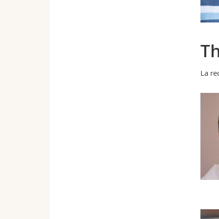
Th
La re