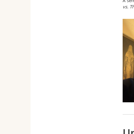
A sem
vs. T
Un