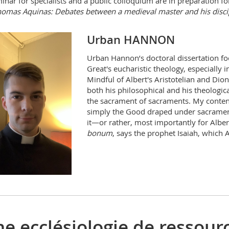
inar for specialists and a public colloquium are in preparation f
homas Aquinas: Debates between a medieval master and his disci
Urban HANNON
Urban Hannon’s doctoral dissertation foc
Great's eucharistic theology, especially 
Mindful of Albert's Aristotelian and Dio
both his philosophical and his theologica
the sacrament of sacraments. My contentio
simply the Good draped under sacrament
it—or rather, most importantly for Albert
bonum
, says the prophet Isaiah, which A
e ecclésiologie de ressou