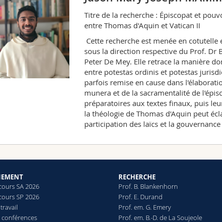
Titre de la recherche : Épiscopat et pou
entre Thomas d'Aquin et Vatican II
Cette recherche est menée en cotutelle e
sous la direction respective du Prof. Dr
Peter De Mey. Elle retrace la manière do
entre potestas ordinis et potestas jurisd
parfois remise en cause dans l'élaboration
munera et de la sacramentalité de l'épis
préparatoires aux textes finaux, puis leu
la théologie de Thomas d'Aquin peut écl
participation des laïcs et la gouvernance
NEMENT
RECHERCHE
 cours SA 2026
Prof. B. Blankenhorn
 cours SP 2026
Prof. E. Durand
travail
Prof. em. G. Emery
t conférences
Prof. em. B.-D. de La Soujeole