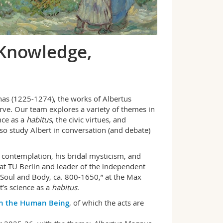
Knowledge,
as (1225-1274), the works of Albertus
erve. Our team explores a variety of themes in
nce as a
habitus
, the civic virtues, and
so study Albert in conversation (and debate)
 contemplation, his bridal mysticism, and
e at TU Berlin and leader of the independent
Soul and Body, ca. 800-1650,” at the Max
t’s science as a
habitus
.
on the Human Being
, of which the acts are