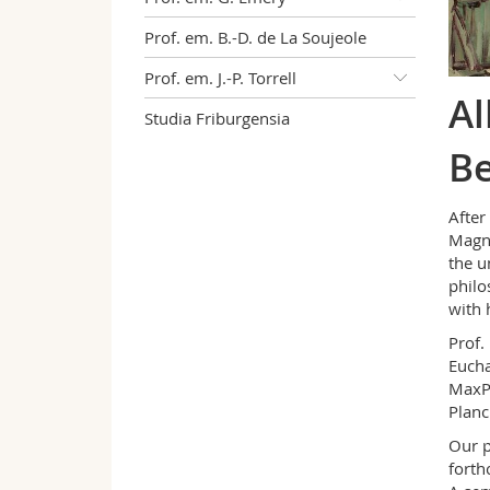
Prof. em. B.-D. de La Soujeole
Prof. em. J.-P. Torrell
Al
Studia Friburgensia
Be
After
Magnu
the u
philo
with 
Prof.
Eucha
MaxPl
Planc
Our p
forth