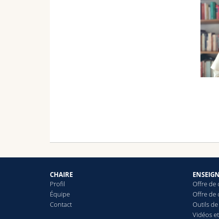
CHAIRE
ENSEIG
Profil
Offre de
Équipe
Offre de
Contact
Outils de 
Vidéos e