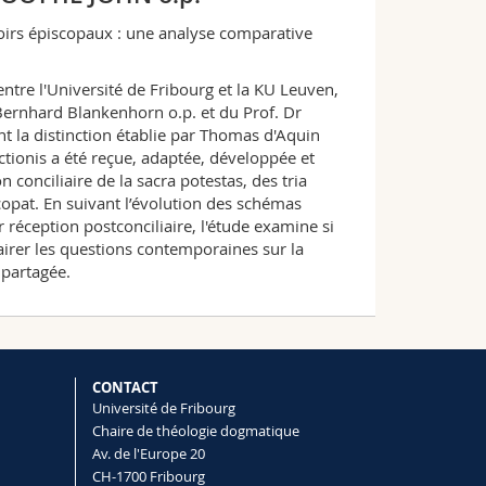
voirs épiscopaux : une analyse comparative
ntre l'Université de Fribourg et la KU Leuven,
 Bernhard Blankenhorn o.p. et du Prof. Dr
nt la distinction établie par Thomas d'Aquin
ictionis a été reçue, adaptée, développée et
 conciliaire de la sacra potestas, des tria
copat. En suivant l’évolution des schémas
r réception postconciliaire, l'étude examine si
airer les questions contemporaines sur la
 partagée.
CONTACT
Université de Fribourg
Chaire de théologie dogmatique
Av. de l'Europe 20
CH-1700 Fribourg