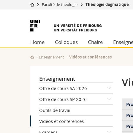
Faculté de théologie
Théologie dogmatique
Université
Facultés
Université
Etudes
Théologie
de
Campus
Droit
Home
Colloques
Chaire
Enseign
Recherche
Sciences é
Fribourg
Université
Lettres et
Formation continue
Sciences de
Enseignement
Vidéos et conférences
Sciences e
Interfacult
Enseignement
Vi
Offre de cours SA 2026
Offre de cours SP 2026
Pr
Outils de travail
Pr
Vidéos et conférences
Pro
Examens