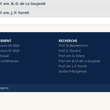
f. em. B.-D. de La Soujeole
f. em. J.-P. Torrell
ci plusieurs conférences et entretiens sur pistes audio :
16 entretiens sur sa vie et quelques aspects de la pensée de 
Conférence "Le portrait de s. Thomas d'Aquin" (1993)
NEMENT
RECHERCHE
 cours SA 2026
Prof. B. Blankenhorn
Conférence "La prédication de s. Thomas d'Aquin" (1982)
 cours SP 2026
Prof. E. Durand
travail
Prof. em. G. Emery
t conférences
Prof. em. B.-D. de La Soujeole
Prof. em. J.-P. Torrell
Studia Friburgensia
urgence