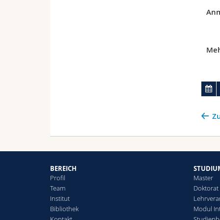
Anm
Meh
Zu
BEREICH
STUDIU
Profil
Master
Team
Doktorat
Institut
Lehrvera
Bibliothek
Modul Int
Kontakt
Studienb