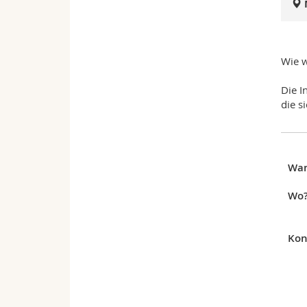
Wie w
Die I
die s
Wa
Wo
Kon