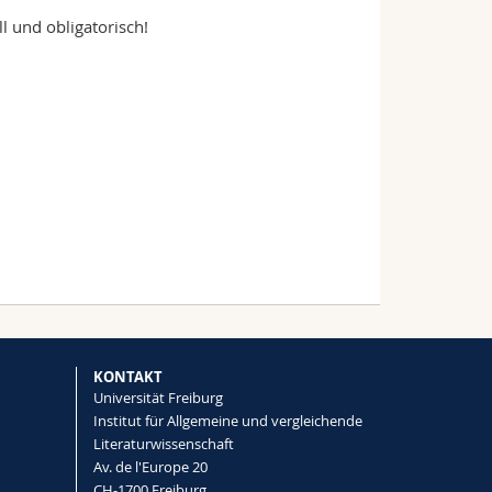
l und obligatorisch!
KONTAKT
Universität Freiburg
Institut für Allgemeine und vergleichende
Literaturwissenschaft
Av. de l'Europe 20
CH-1700 Freiburg