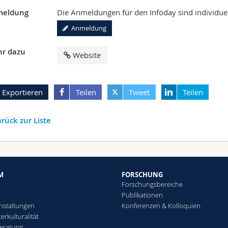
eldung
Die Anmeldungen für den Infoday sind individuel
Anmeldung
r dazu
Website
Exportieren
Teilen
Tweet
Teilen
rück zur Liste
M
FORSCHUNG
Forschungsbereiche
Publikationen
nstaltungen
Konferenzen & Kolloquien
erkulturalität
eratung