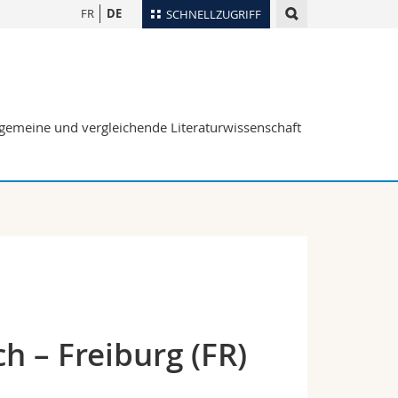
FR
DE
SCHNELLZUGRIFF
für
Personenverzeichnis
Ortsplan
te
Bibliotheken
Allgemeine und vergleichende Literaturwissenschaft
Webmail
Vorlesungsverzeichnis
MyUnifr
h – Freiburg (FR)