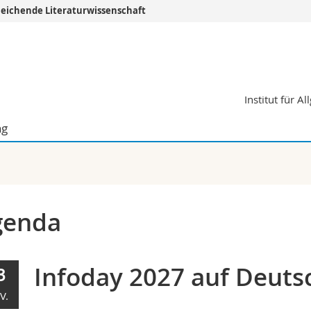
leichende Literaturwissenschaft
Informationen 
k.
Studieninteressier
aftliche Fak.
Studierende
Institut für 
d Sozialwissenschaftliche Fak.
Medien
Fak.
Forschende
ng
ungs- und Bildungswissenschaften
Mitarbeitende
 Med. Fak.
Doktorierende
genda
Infoday 2027 auf Deutsc
3
V.