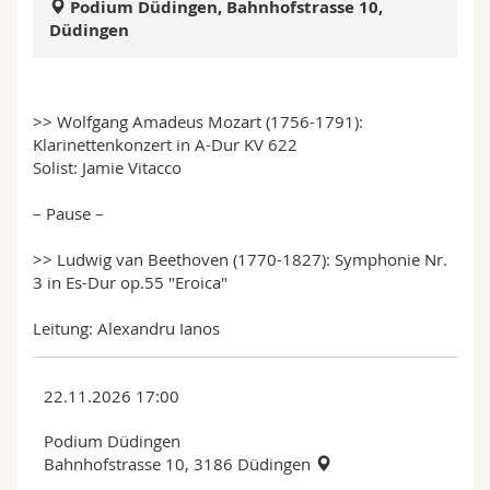
Podium Düdingen, Bahnhofstrasse 10,
Math.-Nat. und Med. Fak.
Mitarbeitende
Webmail
Düdingen
Interfakultär
Doktorierende
Vorlesungsverzeichnis
>> Wolfgang Amadeus Mozart (1756-1791):
MyUnifr
Klarinettenkonzert in A-Dur KV 622
Solist: Jamie Vitacco
– Pause –
>> Ludwig van Beethoven (1770-1827): Symphonie Nr.
3 in Es-Dur op.55 "Eroica"
Leitung: Alexandru Ianos
22.11.2026 17:00
Podium Düdingen
Bahnhofstrasse 10, 3186 Düdingen