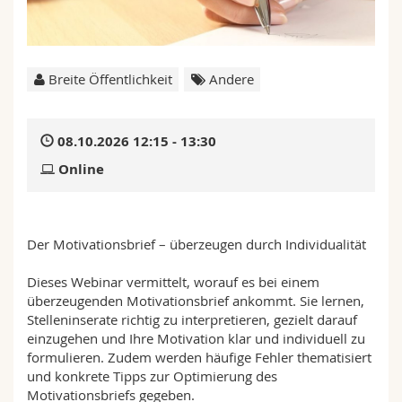
Math.-Nat. und Med. Fak.
Mitarbeitende
Webmail
Interfakultär
Doktorierende
Vorlesungsverzeichnis
Breite Öffentlichkeit
Andere
MyUnifr
08.10.2026 12:15 - 13:30
Online
Der Motivationsbrief – überzeugen durch Individualität
Dieses Webinar vermittelt, worauf es bei einem
überzeugenden Motivationsbrief ankommt. Sie lernen,
Stelleninserate richtig zu interpretieren, gezielt darauf
einzugehen und Ihre Motivation klar und individuell zu
formulieren. Zudem werden häufige Fehler thematisiert
und konkrete Tipps zur Optimierung des
Motivationsbriefs gegeben.