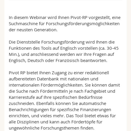
Math.-Nat. und Med. Fak.
Mitarbeitende
Webmail
In diesem Webinar wird Ihnen Pivot-RP vorgestellt, eine
Interfakultär
Doktorierende
Vorlesungsverzeichnis
Suchmaschine für Forschungsförderungsmöglichkeiten
der neusten Generation.
MyUnifr
Die Dienststelle Forschungsförderung wird Ihnen die
Funktionen des Tools auf Englisch vorstellen (ca. 30-45
Min.), und anschliessend werden wir Ihre Fragen auf
Englisch, Deutsch oder Französisch beantworten.
Pivot RP bietet Ihnen Zugang zu einer redaktionell
aufbereiteten Datenbank mit nationalen und
internationalen Fördermöglichkeiten. Sie können damit
die Suche nach Fördermitteln je nach Fachgebiet und
Karrierestufe auf Ihre spezifischen Bedürfnisse
zuschneiden. Ebenfalls können Sie automatische
Benachrichtigungen für spezifische Finanzierungen
einrichten, und vieles mehr. Das Tool bietet etwas für
alle Disziplinen und kann auch Fördertöpfe für
ungewöhnliche Forschungsthemen finden.