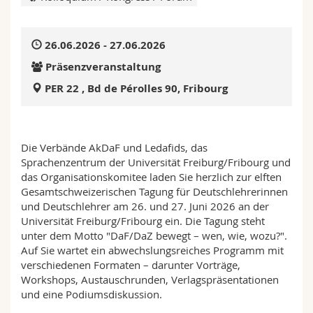
Math.-Nat. und Med. Fak.
Mitarbeitende
Webmail
26.06.2026 - 27.06.2026
Interfakultär
Doktorierende
Vorlesungsverzeichnis
Präsenzveranstaltung
MyUnifr
PER 22 , Bd de Pérolles 90, Fribourg
Die Verbände AkDaF und Ledafids, das
Sprachenzentrum der Universität Freiburg/Fribourg und
das Organisationskomitee laden Sie herzlich zur elften
Gesamtschweizerischen Tagung für Deutschlehrerinnen
und Deutschlehrer am 26. und 27. Juni 2026 an der
Universität Freiburg/Fribourg ein. Die Tagung steht
unter dem Motto "DaF/DaZ bewegt – wen, wie, wozu?".
Auf Sie wartet ein abwechslungsreiches Programm mit
verschiedenen Formaten – darunter Vorträge,
Workshops, Austauschrunden, Verlagspräsentationen
und eine Podiumsdiskussion.