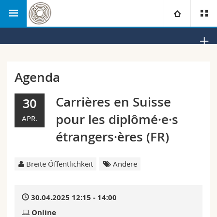
Philosophische
Allgemeine und Vergleichende
Universität
Fakultät
Literaturwissenschaft
Fakultäten
Studium
Agenda
Informationen für
Campus
Theologische Fak.
Carrières en Suisse
30
pour les diplômé·e·s
APR.
Forschung
Ressourcen
Rechtswissenschaftliche Fak.
Studieninteressierte
étrangers·ères (FR)
Universität
Wirtschafts- und Sozialwissenschaftliche Fak.
Studierende
Personenverzeichnis
Breite Öffentlichkeit
Andere
Weiterbildung
Philosophische Fak.
Medien
Ortsplan
30.04.2025 12:15 - 14:00
Fak. für Erziehungs- und Bildungswissenschaften
Forschende
Bibliotheken
Online