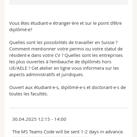
Math.-Nat. und Med. Fak.
Mitarbeitende
Webmail
Interfakultär
Doktorierende
Vorlesungsverzeichnis
Vous êtes étudiant·e étranger·ère et sur le point d'être
diplômé·e?
MyUnifr
Quelles sont les possibilités de travailler en Suisse ?
Comment mentionner votre permis ou votre statut de
résident·e dans votre CV ? Quelles sont les entreprises
les plus ouvertes à l'embauche de diplômés hors
UE/AELE ? Cet atelier en ligne vous informera sur les
aspects administratifs et juridiques.
Ouvert aux étudiant·e·s, diplômé·e·s et doctorant·e·s de
toutes les facultés.
30.04.2025 12:15 - 14:00
The MS Teams Code will be sent 1-2 days in advance.