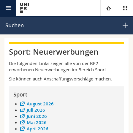
Bibliotheken
BP2
Universität
Suchen
Fakultäten
Studium
Sport: Neuerwerbungen
Informationen für
Campus
Theologische Fak.
Die folgenden Links zeigen alle von der BP2
erworbenen Neuerwerbungen im Bereich Sport.
Forschung
Ressourcen
Rechtswissenschaftliche Fak.
Studieninteressierte
Sie können auch Anschaffungsvorschläge machen.
Universität
Wirtschafts- und Sozialwissenschaftliche Fak.
Studierende
Personenverzeichnis
Sport
August 2026
Weiterbildung
Philosophische Fak.
Medien
Ortsplan
Juli 2026
Juni 2026
Fak. für Erziehungs- und Bildungswissenschaften
Forschende
Bibliotheken
Mai 2026
April 2026