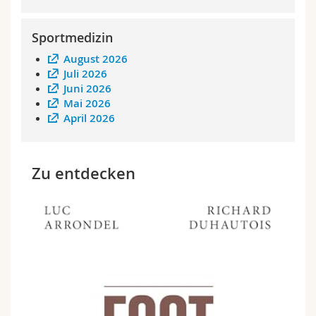
Math.-Nat. und Med. Fak.
Mitarbeitende
Webmail
Sportmedizin
Interfakultär
Doktorierende
Vorlesungsverzeichnis
August 2026
Juli 2026
MyUnifr
Juni 2026
Mai 2026
April 2026
Zu entdecken