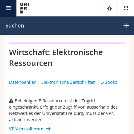
Bibliotheken
BP2
Universität
Suchen
Fakultäten
Studium
Wirtschaft: Elektronische
Informationen für
Campus
Theologische Fak.
Ressourcen
Forschung
Ressourcen
Rechtswissenschaftliche Fak.
Studieninteressierte
Datenbanken
|
Elektronische Zeitschriften
|
E-Books
Universität
Wirtschafts- und Sozialwissenschaftliche Fak.
Studierende
Personenverzeichnis
Bei einigen E-Ressourcen ist der Zugriff
Weiterbildung
Philosophische Fak.
Medien
Ortsplan
eingeschränkt. Erfolgt der Zugriff von ausserhalb des
Netzwerkes der Universität Freiburg, muss der VPN
aktiviert werden.
Fak. für Erziehungs- und Bildungswissenschaften
Forschende
Bibliotheken
VPN installieren