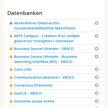
Math.-Nat. und Med. Fak.
Mitarbeitende
Webmail
Datenbanken
Interfakultär
Doktorierende
Vorlesungsverzeichnis
Aktienführer-Datenarchiv
(Universitätsbibliothek Mannheim)
MyUnifr
ARTE Campus – Création d'un compte
gratuit sur Inscription / connexion
Business Source Ultimate – EBSCO
Business Source Ultimate - Business
Searching Interface (BSI) – EBSCO
Cairn.Info
Communication abstracts – EBSCO
Consensus (Premium)
EconLit – EBSCO
Economie suisse online