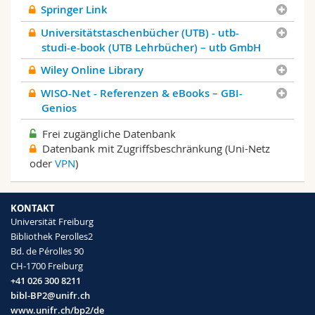
Springer Link
Universitätstaschenbücher (UTB) - utb-
studi-e-book (UTB Lehrbücher) – utb GmbH
Wiley Online Library
WISO-Net - Referenzen & eBooks – GBI-
Genios
Frei zugängliche Datenbank
Datenbank mit Zugriffsbeschränkung (Uni-Netz
oder
VPN
)
KONTAKT
Universität Freiburg
Bibliothek Perolles2
Bd. de Pérolles 90
CH-1700 Freiburg
+41 026 300 8211
bibl-BP2@unifr.ch
www.unifr.ch/bp2/de