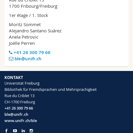
Math.-Nat. und Med. Fak.
Mitarbeitende
Webmail
1700 Fribourg/Freiburg
1er étage / 1. Stock
Interfakultär
Doktorierende
Vorlesungsverzeichnis
Moritz Sommet
Alejandro Santano Suárez
MyUnifr
Anela Petrovic
Joëlle Perren
+41 26 300 79 66
ble@unifr.ch
KONTAKT
Universität Freiburg
Bibliothek für Fremdsprachen und Mehrsprachigkeit
Rue du Criblet 13
CH-1700 Freiburg
+41 26 300 79 66
ble@unifr.ch
www.unifr.ch/ble