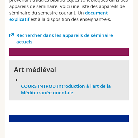
Sciences et médecine
Collaborateurs
Webmail
appareils de séminaire. Voici une liste des appareils de
séminaire du semestre courant. Un
document
explicatif
est à la disposition des enseignant·e·s.
Interfacultaire
Doctorants
Programme des cours
Rechercher dans les appareils de séminaire
MyUnifr
actuels
Art médiéval
COURS INTROD Introduction à l'art de la
Méditerranée orientale