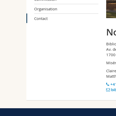
Organisation
Contact
No
Bibli
Av. d
1700 
Misér
Clair
Matt
+41
bib