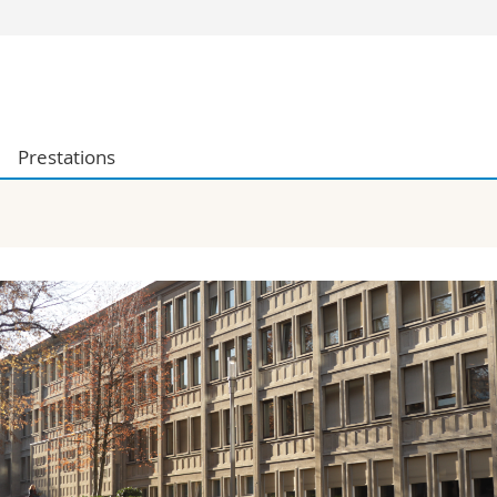
Vous êtes
Futurs étudia
Etudiants
Prestations
conomiques et sociales et management
Médias
 sciences humaines
Chercheurs
 l'éducation et de la formation
Collaborateu
t médecine
Doctorants
aire