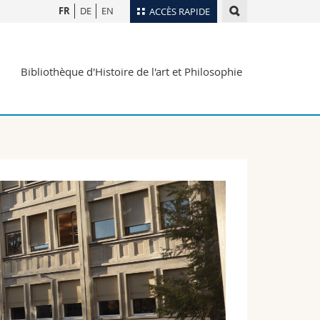
FR
DE
EN
ACCÈS RAPIDE
Annuaire du personnel
Bibliothèque d'Histoire de l'art et Philosophie
Plan d'accès
nts
Bibliothèques
Webmail
rs
Programme des cours
MyUnifr