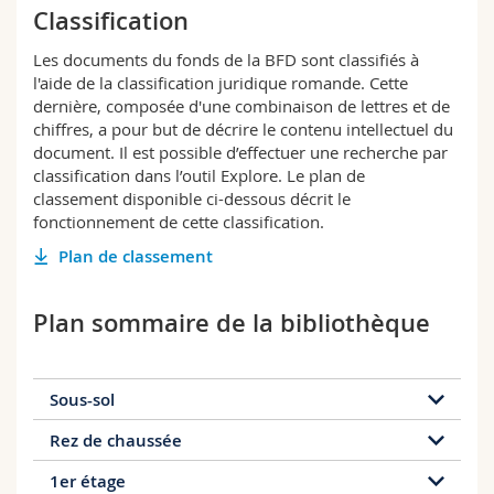
Sciences et médecine
Classification
Collaborateurs
Webmail
Les documents du fonds de la BFD sont classifiés à
Interfacultaire
Doctorants
Programme des cours
l'aide de la classification juridique romande. Cette
dernière, composée d'une combinaison de lettres et de
chiffres, a pour but de décrire le contenu intellectuel du
MyUnifr
document. Il est possible d’effectuer une recherche par
classification dans l’outil Explore. Le plan de
classement disponible ci-dessous décrit le
fonctionnement de cette classification.
Plan de classement
Plan sommaire de la bibliothèque
Sous-sol
Rez de chaussée
1er étage