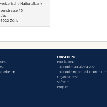
weizerische Nationalbank
senstrasse 15
tfach
8022 Zürich
FORSCHUNG
kurse
Publikationen
rse
Text Book "Causal Analysis"
che Arbeiten
Text Book "Impact Evaluation in Fir
Organisations"
Software
Projekte