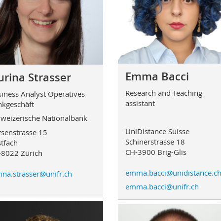
Emma Bacci
urina Strasser
Research and Teaching
iness Analyst Operatives
assistant
kgeschäft
weizerische Nationalbank
UniDistance Suisse
senstrasse 15
Schinerstrasse 18
tfach
CH-3900 Brig-Glis
8022 Zürich
emma.bacci@unidistance.c
rina.strasser@unifr.ch
emma.bacci@unifr.ch