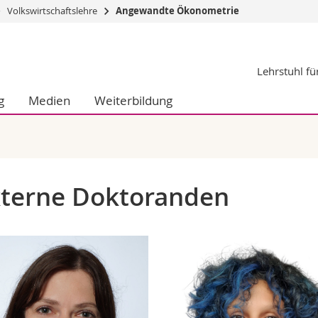
Volkswirtschaftslehre
Angewandte Ökonometrie
Informationen 
Lehrstuhl f
k.
Studieninteressier
aftliche Fak.
Studierende
g
Medien
Weiterbildung
d Sozialwissenschaftliche Fak.
Medien
Fak.
Forschende
ungs- und Bildungswissenschaften
Mitarbeitende
 Med. Fak.
Doktorierende
terne Doktoranden