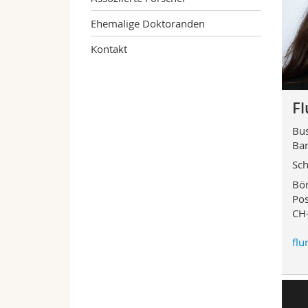
Ehemalige Doktoranden
Kontakt
Fl
Bus
Ban
Sch
Bör
Pos
CH-
flu