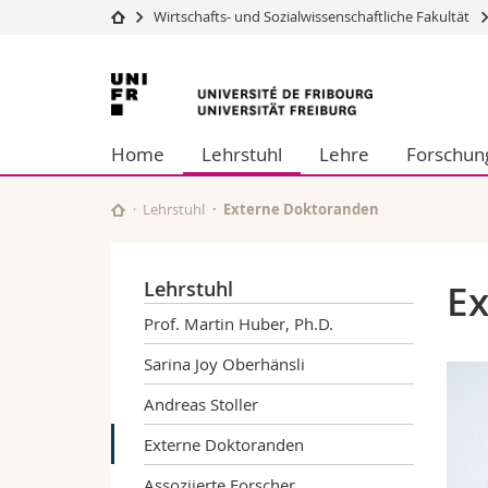
Wirtschafts- und Sozialwissenschaftliche Fakultät
Universität
Fakultäten
Universität
Studium
Theologische Fa
Freiburg
Campus
Rechtswissensch
Home
Lehrstuhl
Lehre
Forschun
Forschung
Wirtschafts- un
Universität
Philosophische 
Weiterbildung
Fak. für Erzieh
Lehrstuhl
Externe Doktoranden
Math.-Nat. und
Interfakultär
Lehrstuhl
Ex
Prof. Martin Huber, Ph.D.
Sarina Joy Oberhänsli
Andreas Stoller
Externe Doktoranden
Assoziierte Forscher