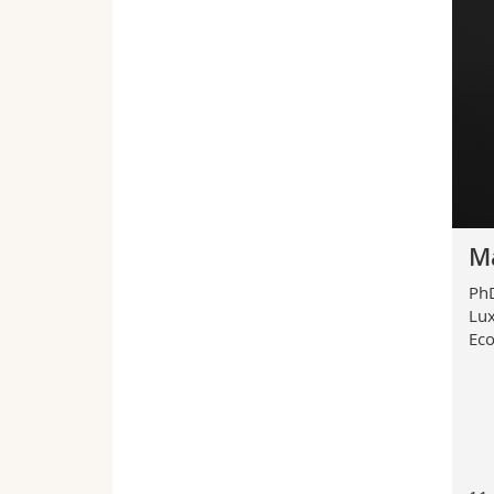
Ma
PhD
Lux
Eco