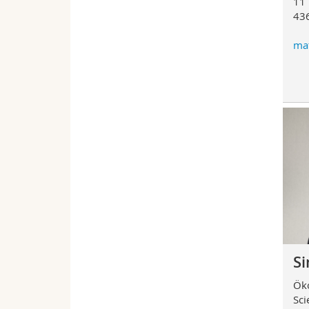
11 
436
mat
S
Ök
Sci