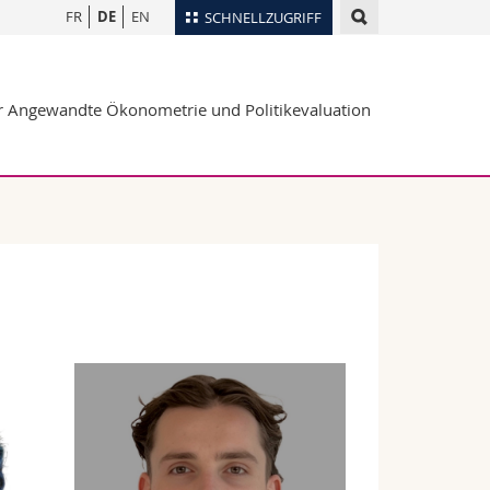
FR
DE
EN
SCHNELLZUGRIFF
für
Personenverzeichnis
ür Angewandte Ökonometrie und Politikevaluation
Ortsplan
te
Bibliotheken
Webmail
Vorlesungsverzeichnis
MyUnifr