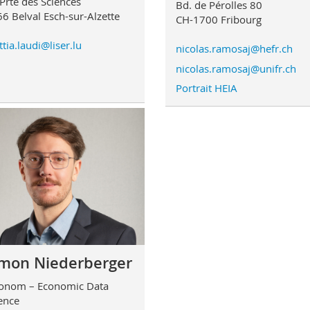
Prte des Sciences
Bd. de Pérolles 80
6 Belval Esch-sur-Alzette
CH-1700 Fribourg
tia.laudi@liser.lu
nicolas.ramosaj@hefr.ch
nicolas.ramosaj@unifr.ch
Portrait HEIA
imon Niederberger
onom – Economic Data
ence